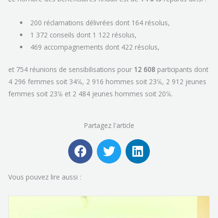
200 réclamations délivrées dont 164 résolus,
1 372 conseils dont 1 122 résolus,
469 accompagnements dont 422 résolus,
et 754 réunions de sensibilisations pour
12 608
participants dont
4 296 femmes soit 34℅, 2 916 hommes soit 23℅, 2 912 jeunes
femmes soit 23℅ et 2 484 jeunes hommes soit 20℅.
Partagez l'article
F
T
L
a
w
i
c
i
n
Vous pouvez lire aussi :
e
t
k
b
t
e
o
e
d
o
r
i